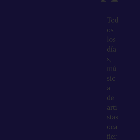
Tod
os
los
día
s,
mú
sic
a
de
arti
stas
oca
ñer