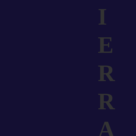
I
E
R
R
A