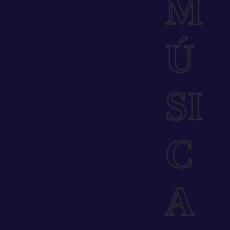
M
Ú
SI
C
A