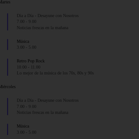
Martes
Día a Día - Desayune con Nosotros
7.00
-
9.00
Noticias frescas en la mañana
Música
3.00
-
5.00
Retro Pop Rock
10.00
-
11.00
Lo mejor de la música de los 70s, 80s y 90s
Miércoles
Día a Día - Desayune con Nosotros
7.00
-
9.00
Noticias frescas en la mañana
Música
3.00
-
5.00