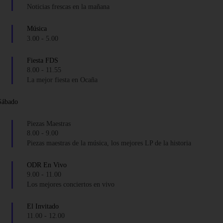
Noticias frescas en la mañana
Música
3.00
-
5.00
Fiesta FDS
8.00
-
11.55
La mejor fiesta en Ocaña
Sábado
Piezas Maestras
8.00
-
9.00
Piezas maestras de la música, los mejores LP de la historia
ODR En Vivo
9.00
-
11.00
Los mejores conciertos en vivo
El Invitado
11.00
-
12.00