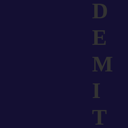
D
E
M
I
T