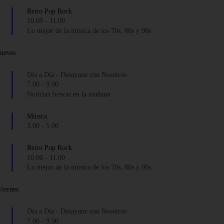
Retro Pop Rock
10.00
-
11.00
Lo mejor de la música de los 70s, 80s y 90s
Jueves
Día a Día - Desayune con Nosotros
7.00
-
9.00
Noticias frescas en la mañana
Música
3.00
-
5.00
Retro Pop Rock
10.00
-
11.00
Lo mejor de la música de los 70s, 80s y 90s
Viernes
Día a Día - Desayune con Nosotros
7.00
-
9.00