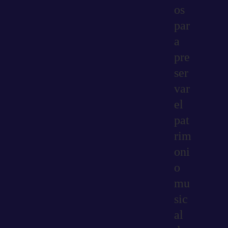
os
par
a
pre
ser
var
el
pat
rim
oni
o
mu
sic
al