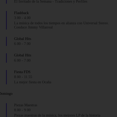
El Invitado de la Semana - Tradiciones y Perfiles
Flashback
3.00
-
4.00
La música de todos los tiempos en alianza con Universal Stereo.
Conduce Jimmy Villarreal
Global Hits
6.00
-
7.00
Global Hits
6.00
-
7.00
Fiesta FDS
8.00
-
11.55
La mejor fiesta en Ocaña
Domingo
Piezas Maestras
8.00
-
9.00
Piezas maestras de la música, los mejores LP de la historia