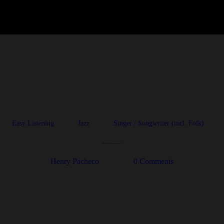
Easy Listening
Jazz
Singer / Songwriter (incl. Folk)
Morning Show with Amily
Henry Pacheco
0
Comments