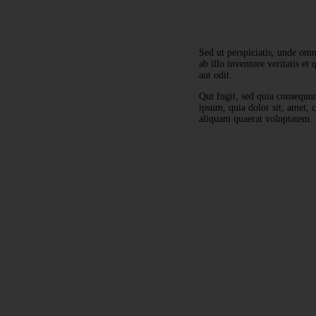
Sed ut perspiciatis, unde om
ab illo inventore veritatis et
aut odit.
Qut fugit, sed quia consequu
ipsum, quia dolor sit, amet,
aliquam quaerat voluptatem. 