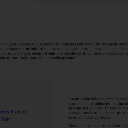
 sit, amet, consectetur, adipisci velit, sed quia non numquam eius modi tempor
at voluptatem. ut enim ad minima veniam, quis nostrum exercitationem ullam c
 consequatur? quis autem vel eum iure reprehenderit, qui in ea voluptate velit 
olorem eum fugiat, quo voluptas nulla pariatur?
Lorem ipsum dolor sit amet, consectet
diam nonummy nibh euismod tincidun
aliquam erat volutpat. Ut wisi enim
ments Product
nostrud exerci tation ullamcorper susc
ex ea commodo consequat.
 Year
Duis autem vel eum iriure dolor in he