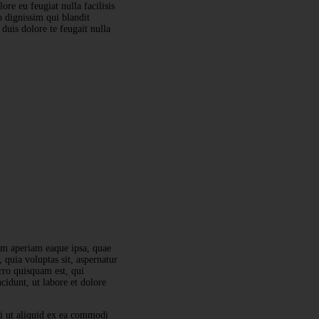
ore eu feugiat nulla facilisis
o dignissim qui blandit
 duis dolore te feugait nulla
em aperiam eaque ipsa, quae
 quia voluptas sit, aspernatur
rro quisquam est, qui
cidunt, ut labore et dolore
i ut aliquid ex ea commodi