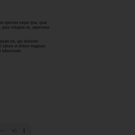
em aperiam eaque ipsa, quae
 quia voluptas sit, aspernatur
squam est, qui dolorem
 ut labore et dolore magnam
t laboriosam.
PREV
NEXT