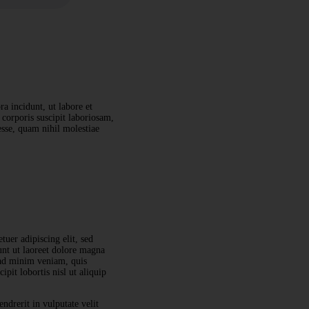
a incidunt, ut labore et
orporis suscipit laboriosam,
esse, quam nihil molestiae
uer adipiscing elit, sed
t ut laoreet dolore magna
 ad minim veniam, quis
ipit lobortis nisl ut aliquip
ndrerit in vulputate velit