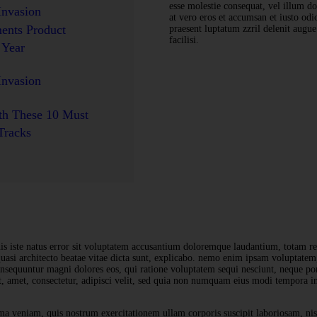
esse molestie consequat, vel illum dol
Invasion
at vero eros et accumsan et iusto odi
ments Product
praesent luptatum zzril delenit augue
facilisi.
 Year
Invasion
th These 10 Must
Tracks
nis iste natus error sit voluptatem accusantium doloremque laudantium, totam r
 quasi architecto beatae vitae dicta sunt, explicabo. nemo enim ipsam voluptatem,
consequuntur magni dolores eos, qui ratione voluptatem sequi nesciunt, neque po
, amet, consectetur, adipisci velit, sed quia non numquam eius modi tempora in
a veniam, quis nostrum exercitationem ullam corporis suscipit laboriosam, nis