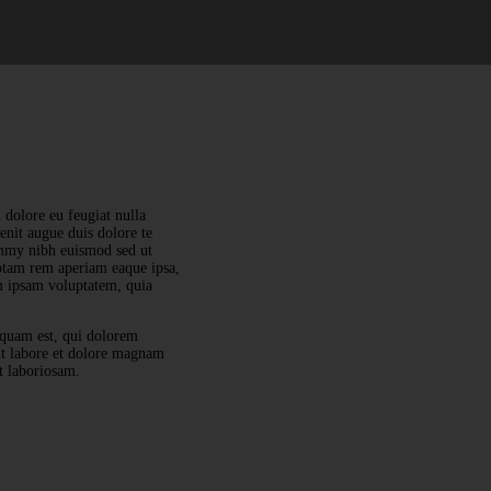
 dolore eu feugiat nulla
lenit augue duis dolore te
nummy nibh euismod sed ut
totam rem aperiam eaque ipsa,
im ipsam voluptatem, quia
squam est, qui dolorem
 ut labore et dolore magnam
t laboriosam.