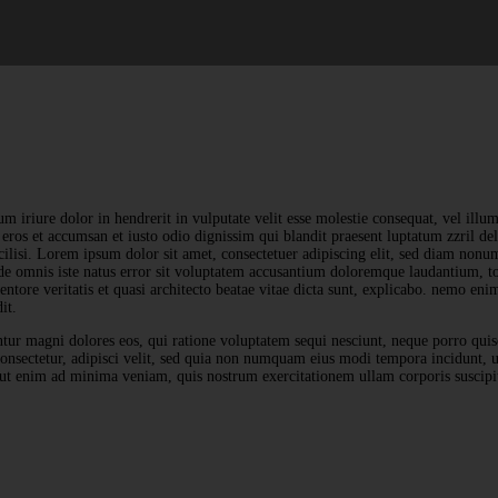
m iriure dolor in hendrerit in vulputate velit esse molestie consequat, vel illum
o eros et accumsan et iusto odio dignissim qui blandit praesent luptatum zzril de
acilisi. Lorem ipsum dolor sit amet, consectetuer adipiscing elit, sed diam no
nde omnis iste natus error sit voluptatem accusantium doloremque laudantium, 
ventore veritatis et quasi architecto beatae vitae dicta sunt, explicabo. nemo en
it.
ntur magni dolores eos, qui ratione voluptatem sequi nesciunt, neque porro qui
 consectetur, adipisci velit, sed quia non numquam eius modi tempora incidunt,
ut enim ad minima veniam, quis nostrum exercitationem ullam corporis suscipi