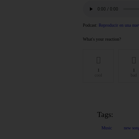
Podcast:
Reproducir en una nue
What's your reaction?
1
1
cool
bad
Tags:
Music
new son