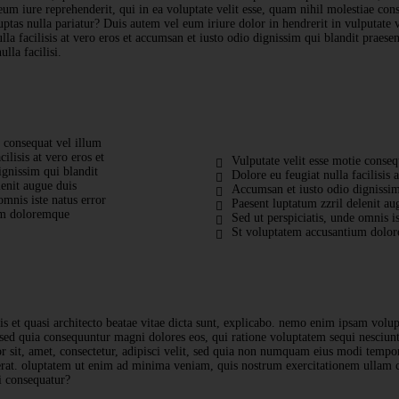
um iure reprehenderit, qui in ea voluptate velit esse, quam nihil molestiae cons
tas nulla pariatur? Duis autem vel eum iriure dolor in hendrerit in vulputate v
lla facilisis at vero eros et accumsan et iusto odio dignissim qui blandit praesen
lla facilisi.
e consequat vel illum
ilisis at vero eros et
Vulputate velit esse motie conseq
gnissim qui blandit
Dolore eu feugiat nulla facilisis a
lenit augue duis
Accumsan et iusto odio dignissim
omnis iste natus error
Paesent luptatum zzril delenit au
um doloremque
Sed ut perspiciatis, unde omnis is
St voluptatem accusantium dolo
tis et quasi architecto beatae vitae dicta sunt, explicabo. nemo enim ipsam volup
, sed quia consequuntur magni dolores eos, qui ratione voluptatem sequi nesciun
 sit, amet, consectetur, adipisci velit, sed quia non numquam eius modi tempor
at. oluptatem ut enim ad minima veniam, quis nostrum exercitationem ullam co
i consequatur?