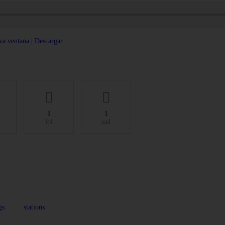
va ventana
|
Descargar
1
1
lol
sad
gs
stations