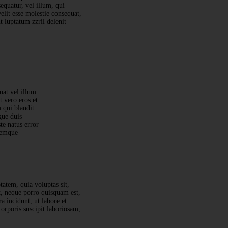
equatur, vel illum, qui
elit esse molestie consequat,
t luptatum zzril delenit
uat vel illum
t vero eros et
 qui blandit
gue duis
te natus error
remque
tatem, quia voluptas sit,
t, neque porro quisquam est,
a incidunt, ut labore et
rporis suscipit laboriosam,