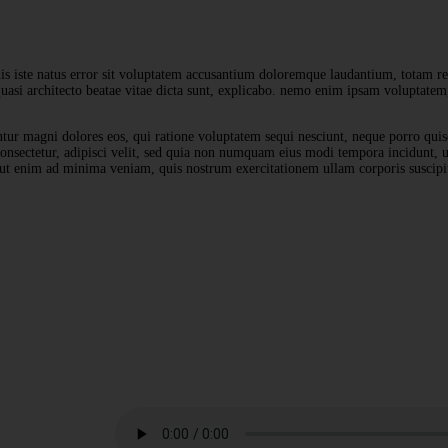
nis iste natus error sit voluptatem accusantium doloremque laudantium, totam r
 quasi architecto beatae vitae dicta sunt, explicabo. nemo enim ipsam voluptatem,
ntur magni dolores eos, qui ratione voluptatem sequi nesciunt, neque porro qui
 consectetur, adipisci velit, sed quia non numquam eius modi tempora incidunt,
ut enim ad minima veniam, quis nostrum exercitationem ullam corporis suscipi
NOW PLAYING
NOW PLAYING
Guest Show - Trevor
In My Mind
Live Broadcast
Live Broadcast