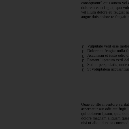
consequatur? quis autem vel e
dolorem eum fugiat, quo volup
vel illum dolore eu feugiat nu
augue duis dolore te feugait nu
Vulputate velit esse moti
Dolore eu feugiat nulla fac
Accumsan et iusto odio di
Paesent luptatum zzril de
Sed ut perspiciatis, unde 
St voluptatem accusanti
Quae ab illo inventore verita
aspernatur aut odit aut fugit
qui dolorem ipsum, quia dolor
dolore magnam aliquam quaer
nisi ut aliquid ex ea commod