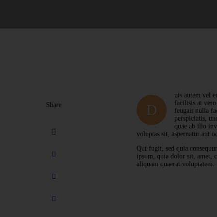
uis autem vel eu
facilisis at ver
Share
D
feugait nulla f
perspiciatis, u
quae ab illo in
voluptas sit, aspernatur aut od
Qut fugit, sed quia consequu
ipsum, quia dolor sit, amet,
aliquam quaerat voluptatem. 