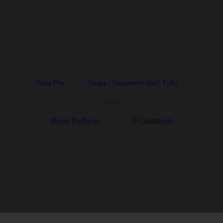
Indie Pop
Singer / Songwriter (incl. Folk)
What Your Playlist Tells About You
Henry Pacheco
0
Comments