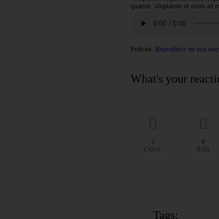
quaerat. oluptatem ut enim ad m
Podcast:
Reproducir en una nue
What's your react
2
0
COOL
BAD
Tags: