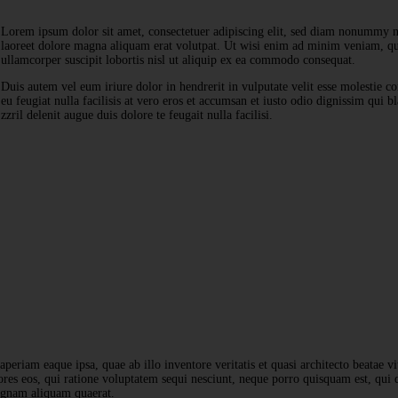
Lorem ipsum dolor sit amet, consectetuer adipiscing elit, sed diam nonummy n
laoreet dolore magna aliquam erat volutpat. Ut wisi enim ad minim veniam, qui
ullamcorper suscipit lobortis nisl ut aliquip ex ea commodo consequat.
Duis autem vel eum iriure dolor in hendrerit in vulputate velit esse molestie c
eu feugiat nulla facilisis at vero eros et accumsan et iusto odio dignissim qui b
zzril delenit augue duis dolore te feugait nulla facilisi.
riam eaque ipsa, quae ab illo inventore veritatis et quasi architecto beatae vit
ores eos, qui ratione voluptatem sequi nesciunt, neque porro quisquam est, qui
magnam aliquam quaerat.