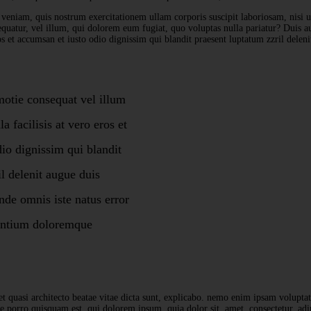
eniam, quis nostrum exercitationem ullam corporis suscipit laboriosam, nisi ut
quatur, vel illum, qui dolorem eum fugiat, quo voluptas nulla pariatur? Duis au
ros et accumsan et iusto odio dignissim qui blandit praesent luptatum zzril delenit
motie consequat vel illum
a facilisis at vero eros et
io dignissim qui blandit
l delenit augue duis
unde omnis iste natus error
antium doloremque
 et quasi architecto beatae vitae dicta sunt, explicabo. nemo enim ipsam voluptat
e porro quisquam est, qui dolorem ipsum, quia dolor sit, amet, consectetur, a