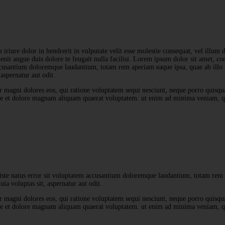
 iriure dolor in hendrerit in vulputate velit esse molestie consequat, vel illum d
lenit augue duis dolore te feugait nulla facilisi. Lorem ipsum dolor sit amet, c
cusantium doloremque laudantium, totam rem aperiam eaque ipsa, quae ab illo in
 aspernatur aut odit.
r magni dolores eos, qui ratione voluptatem sequi nesciunt, neque porro quisqua
re et dolore magnam aliquam quaerat voluptatem. ut enim ad minima veniam, qu
iste natus error sit voluptatem accusantium doloremque laudantium, totam rem ape
a voluptas sit, aspernatur aut odit.
r magni dolores eos, qui ratione voluptatem sequi nesciunt, neque porro quisqua
re et dolore magnam aliquam quaerat voluptatem. ut enim ad minima veniam, qu