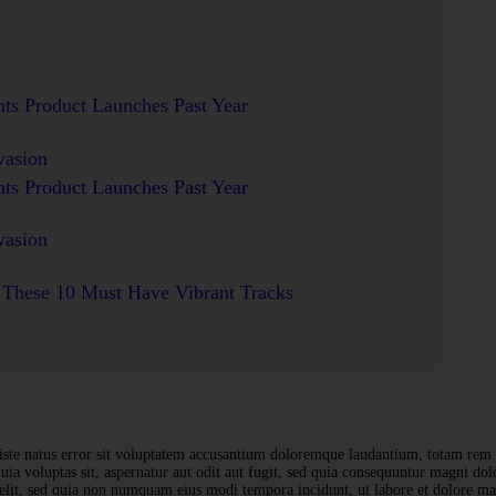
nts Product Launches Past Year
vasion
nts Product Launches Past Year
vasion
These 10 Must Have Vibrant Tracks
iste natus error sit voluptatem accusantium doloremque laudantium, totam rem ape
a voluptas sit, aspernatur aut odit aut fugit, sed quia consequuntur magni dol
i velit, sed quia non numquam eius modi tempora incidunt, ut labore et dolore 