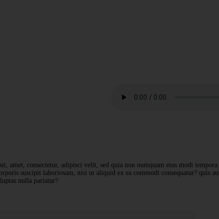
NOW PLAYING
NOW PLAYING
Guest Show - Tr
In My Mind
Live Broadcast
Live Broadcast
sit, amet, consectetur, adipisci velit, sed quia non numquam eius modi tempor
rporis suscipit laboriosam, nisi ut aliquid ex ea commodi consequatur? quis aut
uptas nulla pariatur?