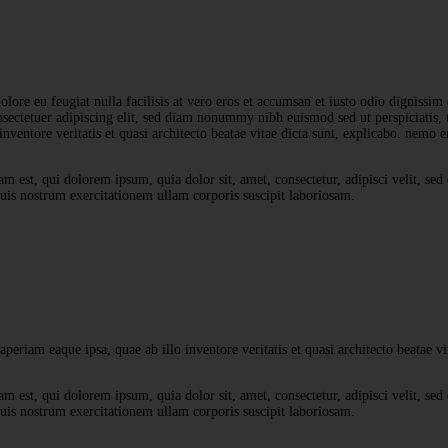
olore eu feugiat nulla facilisis at vero eros et accumsan et iusto odio dignissim
onsectetuer adipiscing elit, sed diam nonummy nibh euismod sed ut perspiciatis, 
ventore veritatis et quasi architecto beatae vitae dicta sunt, explicabo. nemo
m est, qui dolorem ipsum, quia dolor sit, amet, consectetur, adipisci velit, s
is nostrum exercitationem ullam corporis suscipit laboriosam.
riam eaque ipsa, quae ab illo inventore veritatis et quasi architecto beatae vit
m est, qui dolorem ipsum, quia dolor sit, amet, consectetur, adipisci velit, s
is nostrum exercitationem ullam corporis suscipit laboriosam.