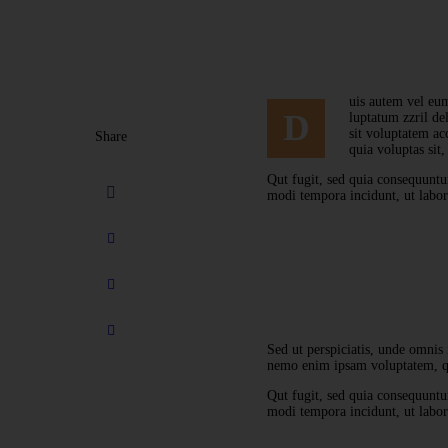
uis autem vel eum
D
luptatum zzril de
sit voluptatem ac
Share
quia voluptas sit,
Qut fugit, sed quia consequuntu
modi tempora incidunt, ut labo
Sed ut perspiciatis, unde omnis 
nemo enim ipsam voluptatem, qui
Qut fugit, sed quia consequuntu
modi tempora incidunt, ut labo