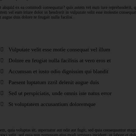
 aliquid ex ea commodi consequatur? quis autem vel eum iure reprehenderit, qu
tem vel eum iriure dolor in hendrerit in vulputate velit esse molestie consequat
 augue duis dolore te feugait nulla facilisi.
Vulputate velit esse motie consequat vel illum
Dolore eu feugiat nulla facilisis at vero eros et
Accumsan et iusto odio dignissim qui blandit
Paesent luptatum zzril delenit augue duis
Sed ut perspiciatis, unde omnis iste natus error
St voluptatem accusantium doloremque
em, quia voluptas sit, aspernatur aut odit aut fugit, sed quia consequuntur magn
dipisci velit, sed quia non numquam eius modi tempora incidunt, ut labore et 