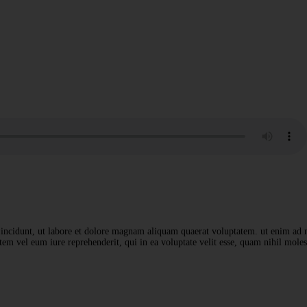
P
evor
a incidunt, ut labore et dolore magnam aliquam quaerat voluptatem. ut enim ad
em vel eum iure reprehenderit, qui in ea voluptate velit esse, quam nihil molest