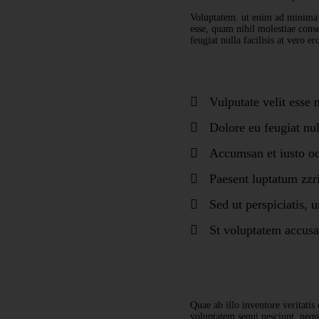
Voluptatem. ut enim ad minima v
esse, quam nihil molestiae conse
feugiat nulla facilisis at vero e
Vulputate velit esse 
Dolore eu feugiat null
Accumsan et iusto od
Paesent luptatum zzri
Sed ut perspiciatis, 
St voluptatem accus
Quae ab illo inventore veritatis
voluptatem sequi nesciunt, nequ