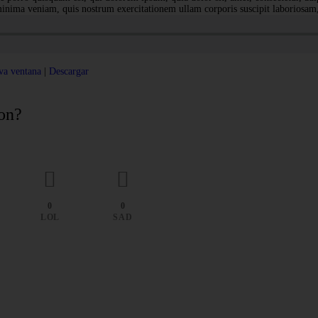
inima veniam, quis nostrum exercitationem ullam corporis suscipit laboriosam
va ventana
|
Descargar
ion?
0
0
LOL
SAD